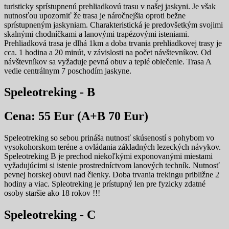
turisticky sprístupnenú prehliadkovú trasu v našej jaskyni. Je však
nutnosťou upozorniť že trasa je náročnejšia oproti bežne
sprístupneným jaskyniam. Charakteristická je predovšetkým svojimi
skalnými chodníčkami a lanovými trapézovými isteniami.
Prehliadková trasa je dlhá 1km a doba trvania prehliadkovej trasy je
cca. 1 hodina a 20 minút, v závislosti na počet návštevníkov. Od
návštevníkov sa vyžaduje pevná obuv a teplé oblečenie. Trasa A
vedie centrálnym 7 poschodím jaskyne.
Speleotreking - B
Cena: 55 Eur (A+B 70 Eur)
Speleotreking so sebou prináša nutnosť skúseností s pohybom vo
vysokohorskom teréne a ovládania základných lezeckých návykov.
Speleotreking B je prechod niekoľkými exponovanými miestami
vyžadujúcimi si istenie prostredníctvom lanových techník. Nutnosť
pevnej horskej obuvi nad členky. Doba trvania trekingu približne 2
hodiny a viac. Spleotreking je prístupný len pre fyzicky zdatné
osoby staršie ako 18 rokov !!!
Speleotreking - C