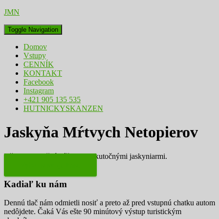
JMN
Toggle Navigation
Domov
Vstupy
CENNÍK
KONTAKT
Facebook
Instagram
+421 905 135 535
HUTNICKYSKANZEN
Jaskyňa Mŕtvych Netopierov
Užite si skutočný zážitok so skutočnými jaskyniarmi.
Vyber si svoju trasu
Kadiaľ ku nám
Dennú tlač nám odmietli nosiť a preto až pred vstupnú chatku autom
nedôjdete. Čaká Vás ešte 90 minútový výstup turistickým