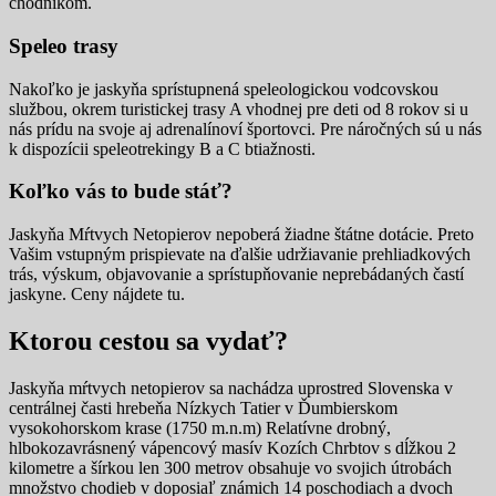
chodníkom.
Speleo trasy
Nakoľko je jaskyňa sprístupnená speleologickou vodcovskou
službou, okrem turistickej trasy A vhodnej pre deti od 8 rokov si u
nás prídu na svoje aj adrenalínoví športovci. Pre náročných sú u nás
k dispozícii speleotrekingy B a C btiažnosti.
Koľko vás to bude stáť?
Jaskyňa Mŕtvych Netopierov nepoberá žiadne štátne dotácie. Preto
Vašim vstupným prispievate na ďalšie udržiavanie prehliadkových
trás, výskum, objavovanie a sprístupňovanie neprebádaných častí
jaskyne. Ceny nájdete tu.
Ktorou cestou sa vydať?
Jaskyňa mŕtvych netopierov sa nachádza uprostred Slovenska v
centrálnej časti hrebeňa Nízkych Tatier v Ďumbierskom
vysokohorskom krase (1750 m.n.m) Relatívne drobný,
hlbokozavrásnený vápencový masív Kozích Chrbtov s dĺžkou 2
kilometre a šírkou len 300 metrov obsahuje vo svojich útrobách
množstvo chodieb v doposiaľ známich 14 poschodiach a dvoch